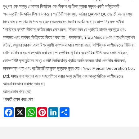
শৃঙ্খল এবং সমৃদ্ধ পেশাদার ডিজাইন এবং বিকাশ প্রতিভা দ্বারা সমৃদ্ধ একটি শক্তিশালী
অভ্যন্তরীণ ডিজাইন টিম লাভ করে। প্রতিটি পণ্য ব্যাচ কঠোর QA এবং QC প্রোটোকলের মধ্য
দিয়ে যায় যা গুণমান নিশ্চিত করে এবং সময়মত ডেলিভারি সমর্থন করে। কোম্পানির দক্ষ কর্মীরা
"কাস্টমার ফার্স্ট" নীতিকে কঠোরভাবে মেনে চলে, নিশ্চিত করে যে প্রতিটি চালান প্রস্তুত এবং
সময়মত এবং কার্যকর ভিত্তিতে বিতরণ করা হয়। ফলস্বরূপ, Yiwu Meican-এর পণ্যগুলি ফ্যাশন
স্টোর, ওষুধের দোকান এবং বিশ্বব্যাপী ব্যাপক বাজারে পাওয়া যাবে, বাণিজ্যিক অংশীদারদের বিভিন্ন
নেটওয়ার্কের মাধ্যমে রপ্তানি করা হয়। পারস্পরিক সুবিধার ব্যবসায়িক নীতি মেনে চলার মাধ্যমে,
কোম্পানিটি ক্লায়েন্টদের মধ্যে একটি নির্ভরযোগ্য খ্যাতি অর্জন করেছে যারা পেশাদার পরিষেবা,
মানসম্পন্ন পণ্য এবং প্রতিযোগিতামূলক মূল্যকে মূল্য দেয়। Yiwu Meican Decoration Co.,
Ltd. সাধারণ সাফল্যের জন্য সহযোগিতা করার জন্য দেশীয় এবং আন্তর্জাতিক অংশীদারদের
আন্তরিকভাবে স্বাগত জানায়।
আগে:
কোন খবর নেই
পরবর্তী:
কোন খবর নেই
Facebook
X
WhatsApp
Pinterest
LinkedIn
Share