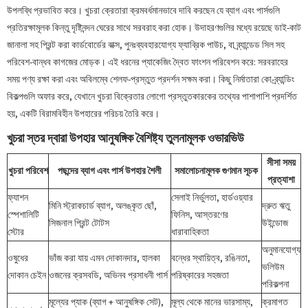
উপলব্ধি প্রভাবিত করে। খুচরা ক্রেতারা ক্রমবর্ধমানভাবে দাবি করছেন যে ব্যাগ এবং পার্সগুলি
প্রতিরক্ষামূলক কিন্তু দৃষ্টিনন্দন ঘেরের সাথে সরবরাহ করা হোক। উদাহরণগুলির মধ্যে রয়েছে ডাই-কাট
জানালা সহ প্রিন্ট করা কার্ডবোর্ডের বাক্স, পুনঃব্যবহারযোগ্য ফ্যাব্রিক পাউচ, বা ব্র্যান্ডেড সিল সহ
পরিবেশ-বান্ধব কাগজের মোড়ক। এই ধরনের প্যাকেজিং দ্বৈত ফাংশন পরিবেশন করে: সরবরাহের
সময় পণ্য রক্ষা করা এবং অবিলম্বে শেলফ-প্রস্তুত প্রদর্শন সক্ষম করা। কিছু নির্মাতারা কো-ব্র্যান্ডিং
বিকল্পগুলি অফার করে, যেখানে খুচরা বিক্রেতার লোগো প্রস্তুতকারকের তথ্যের পাশাপাশি প্রদর্শিত
হয়, একটি বিরামবিহীন উপহারের পরিচয় তৈরি করে।
খুচরা স্তর দ্বারা উপহার আনুষঙ্গিক বৈশিষ্ট্য তুলনামূলক ওভারভিউ
সীসা সময়
খুচরা পরিবেশ
পছন্দের ব্যাগ এবং পার্স উপহার শৈলী
সমালোচনামূলক গুণমান সূচক
প্রত্যাশা
ফ্যাশন
সেলাই নির্ভুলতা, হার্ডওয়্যার
মিনি স্ট্রাকচার্ড ব্যাগ, অলঙ্কৃত ছোঁ,
দ্রুত ঋতু
স্পেশালিটি
ফিনিস, আস্তরণের
সিজনাল প্রিন্ট টোটস
উইন্ডোজ
স্টোর
ধারাবাহিকতা
অনুমানযোগ্য
ওষুধের
ভাঁজ করা যায় এমন দোকানদার, হালকা
বন্ধের স্থায়িত্ব, রঙিনতা,
ভলিউম
দোকান চেইন
ওজনের ক্রসবডি, অভিনব প্রসাধনী পার্স
পরিষ্কারের সহজতা
পরিকল্পনা
মূল্যের প্যাক (ব্যাগ + আনুষঙ্গিক সেট),
মূল্য থেকে মানের ভারসাম্য,
ক্রমাগত