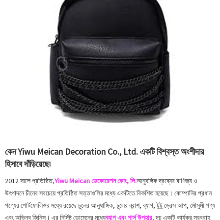
কেন Yiwu Meican Decoration Co., Ltd. একটি বিশ্বস্ত অংশীদার
হিসাবে দাঁড়িয়েছে৷
2012 সালে প্রতিষ্ঠিত,
Yiwu Meican ডেকোরেশন কোং, লি.
আনুষঙ্গিক দ্রব্যের বাণিজ্য ও
উৎপাদনে চীনের সবচেয়ে প্রতিষ্ঠিত সত্তাগুলির মধ্যে একটিতে বিকশিত হয়েছে। কোম্পানির প্রধান
পণ্যের পোর্টফোলিওর মধ্যে রয়েছে চুলের আনুষাঙ্গিক, চুলের ব্রাশ, ব্যাগ, টুটু ড্রেস আপ, মৌসুমী পণ্য
এবং অভিনব জিনিস। এর নির্দিষ্ট ডোমেনের মধ্যে
ব্যাগ এবং পার্স উপহার
, দৃঢ় একটি কার্যকর সরবরাহ