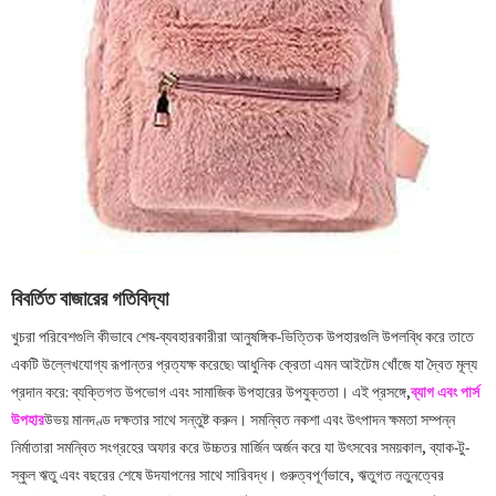
বিবর্তিত বাজারের গতিবিদ্যা
খুচরা পরিবেশগুলি কীভাবে শেষ-ব্যবহারকারীরা আনুষঙ্গিক-ভিত্তিক উপহারগুলি উপলব্ধি করে তাতে
একটি উল্লেখযোগ্য রূপান্তর প্রত্যক্ষ করেছে৷ আধুনিক ক্রেতা এমন আইটেম খোঁজে যা দ্বৈত মূল্য
প্রদান করে: ব্যক্তিগত উপভোগ এবং সামাজিক উপহারের উপযুক্ততা। এই প্রসঙ্গে,
ব্যাগ এবং পার্স
উপহার
উভয় মানদণ্ড দক্ষতার সাথে সন্তুষ্ট করুন। সমন্বিত নকশা এবং উৎপাদন ক্ষমতা সম্পন্ন
নির্মাতারা সমন্বিত সংগ্রহের অফার করে উচ্চতর মার্জিন অর্জন করে যা উৎসবের সময়কাল, ব্যাক-টু-
স্কুল ঋতু এবং বছরের শেষে উদযাপনের সাথে সারিবদ্ধ। গুরুত্বপূর্ণভাবে, ঋতুগত নতুনত্বের