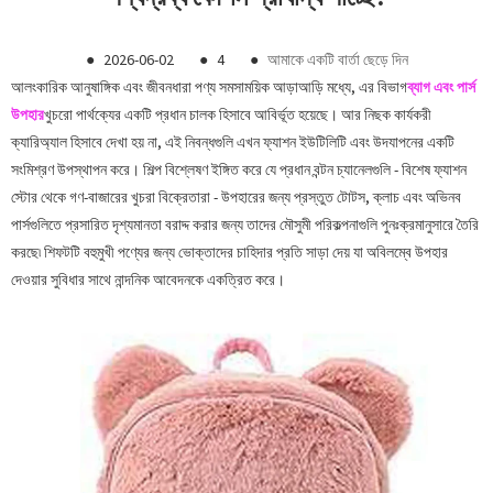
●
2026-06-02
●
4
●
আমাকে একটি বার্তা ছেড়ে দিন
আলংকারিক আনুষাঙ্গিক এবং জীবনধারা পণ্য সমসাময়িক আড়াআড়ি মধ্যে, এর বিভাগ
ব্যাগ এবং পার্স
উপহার
খুচরো পার্থক্যের একটি প্রধান চালক হিসাবে আবির্ভূত হয়েছে। আর নিছক কার্যকরী
ক্যারিঅ্যাল হিসাবে দেখা হয় না, এই নিবন্ধগুলি এখন ফ্যাশন ইউটিলিটি এবং উদযাপনের একটি
সংমিশ্রণ উপস্থাপন করে। শিল্প বিশ্লেষণ ইঙ্গিত করে যে প্রধান বন্টন চ্যানেলগুলি - বিশেষ ফ্যাশন
স্টোর থেকে গণ-বাজারের খুচরা বিক্রেতারা - উপহারের জন্য প্রস্তুত টোটস, ক্লাচ এবং অভিনব
পার্সগুলিতে প্রসারিত দৃশ্যমানতা বরাদ্দ করার জন্য তাদের মৌসুমী পরিকল্পনাগুলি পুনঃক্রমানুসারে তৈরি
করছে৷ শিফটটি বহুমুখী পণ্যের জন্য ভোক্তাদের চাহিদার প্রতি সাড়া দেয় যা অবিলম্বে উপহার
দেওয়ার সুবিধার সাথে নান্দনিক আবেদনকে একত্রিত করে।