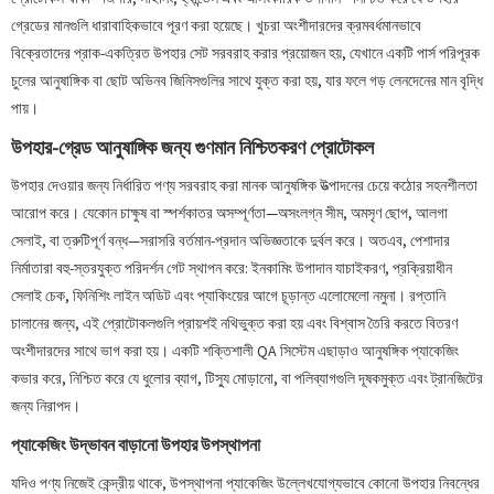
গ্রেডের মানগুলি ধারাবাহিকভাবে পূরণ করা হয়েছে। খুচরা অংশীদারদের ক্রমবর্ধমানভাবে
বিক্রেতাদের প্রাক-একত্রিত উপহার সেট সরবরাহ করার প্রয়োজন হয়, যেখানে একটি পার্স পরিপূরক
চুলের আনুষাঙ্গিক বা ছোট অভিনব জিনিসগুলির সাথে যুক্ত করা হয়, যার ফলে গড় লেনদেনের মান বৃদ্ধি
পায়।
উপহার-গ্রেড আনুষাঙ্গিক জন্য গুণমান নিশ্চিতকরণ প্রোটোকল
উপহার দেওয়ার জন্য নির্ধারিত পণ্য সরবরাহ করা মানক আনুষঙ্গিক উত্পাদনের চেয়ে কঠোর সহনশীলতা
আরোপ করে। যেকোন চাক্ষুষ বা স্পর্শকাতর অসম্পূর্ণতা—অসংলগ্ন সীম, অমসৃণ ছোপ, আলগা
সেলাই, বা ত্রুটিপূর্ণ বন্ধ—সরাসরি বর্তমান-প্রদান অভিজ্ঞতাকে দুর্বল করে। অতএব, পেশাদার
নির্মাতারা বহু-স্তরযুক্ত পরিদর্শন গেট স্থাপন করে: ইনকামিং উপাদান যাচাইকরণ, প্রক্রিয়াধীন
সেলাই চেক, ফিনিশিং লাইন অডিট এবং প্যাকিংয়ের আগে চূড়ান্ত এলোমেলো নমুনা। রপ্তানি
চালানের জন্য, এই প্রোটোকলগুলি প্রায়শই নথিভুক্ত করা হয় এবং বিশ্বাস তৈরি করতে বিতরণ
অংশীদারদের সাথে ভাগ করা হয়। একটি শক্তিশালী QA সিস্টেম এছাড়াও আনুষঙ্গিক প্যাকেজিং
কভার করে, নিশ্চিত করে যে ধুলোর ব্যাগ, টিস্যু মোড়ানো, বা পলিব্যাগগুলি দূষকমুক্ত এবং ট্রানজিটের
জন্য নিরাপদ।
প্যাকেজিং উদ্ভাবন বাড়ানো উপহার উপস্থাপনা
যদিও পণ্য নিজেই কেন্দ্রীয় থাকে, উপস্থাপনা প্যাকেজিং উল্লেখযোগ্যভাবে কোনো উপহার নিবন্ধের