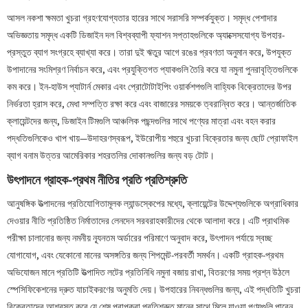
আসল নকশা ক্ষমতা খুচরা গ্রহণযোগ্যতার হারের সাথে সরাসরি সম্পর্কযুক্ত। সমৃদ্ধ পেশাদার
অভিজ্ঞতায় সমৃদ্ধ একটি ডিজাইন দল বিশ্বব্যাপী ফ্যাশন সপ্তাহগুলিকে অ্যাক্সেসযোগ্য উপহার-
প্রস্তুত ব্যাগ সংগ্রহে ব্যাখ্যা করে। তারা দুই ঋতুর আগে রঙের প্রবণতা অনুমান করে, উপযুক্ত
উপাদানের সংমিশ্রণ নির্বাচন করে, এবং প্রযুক্তিগত প্যাকগুলি তৈরি করে যা নমুনা পুনরাবৃত্তিগুলিকে
কম করে। ইন-হাউস প্যাটার্ন মেকার এবং প্রোটোটাইপিং ওয়ার্কশপগুলি বাহ্যিক বিক্রেতাদের উপর
নির্ভরতা হ্রাস করে, মেধা সম্পত্তি রক্ষা করে এবং বাজারের সময়কে ত্বরান্বিত করে। আন্তর্জাতিক
ক্লায়েন্টদের জন্য, ডিজাইন টিমগুলি আঞ্চলিক পছন্দগুলির সাথে পণ্যের মাত্রা এবং বহন করার
পদ্ধতিগুলিকেও খাপ খায়—উদাহরণস্বরূপ, ইউরোপীয় শহুরে খুচরা বিক্রেতার জন্য ছোট প্রোফাইল
ব্যাগ বনাম উত্তর আমেরিকার শহরতলির দোকানগুলির জন্য বড় টোট।
উৎপাদনে গ্রাহক-প্রথম নীতির প্রতি প্রতিশ্রুতি
আনুষঙ্গিক উত্পাদনের প্রতিযোগিতামূলক ল্যান্ডস্কেপের মধ্যে, ক্লায়েন্টের উদ্দেশ্যগুলিকে অগ্রাধিকার
দেওয়ার নীতি প্রতিষ্ঠিত নির্মাতাদের লেনদেন সরবরাহকারীদের থেকে আলাদা করে। এটি প্রাথমিক
পরীক্ষা চালানোর জন্য নমনীয় ন্যূনতম অর্ডারের পরিমাণে অনুবাদ করে, উৎপাদন পর্যায়ে স্বচ্ছ
যোগাযোগ, এবং যেকোনো মানের অসঙ্গতির জন্য শিপমেন্ট-পরবর্তী সমর্থন। একটি গ্রাহক-প্রথম
অভিযোজন মানে প্রতিটি উত্পাদিত লটের প্রতিনিধি নমুনা বজায় রাখা, বিতরণের সময় প্রশ্ন উঠলে
স্পেসিফিকেশনের দ্রুত যাচাইকরণের অনুমতি দেয়। উপহারের নিবন্ধগুলির জন্য, এই পদ্ধতিটি খুচরা
বিক্রেতাদের আশ্বস্ত করে যে শেষ প্রাপকরা প্রতিশ্রুত মানের সাথে মিলে যাওয়া পণ্যগুলি পাবেন,