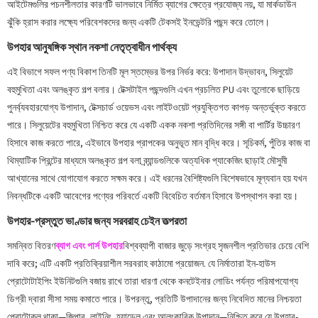
আইটেমগুলির পচনশীলতার কারণটি ভালভাবে নির্মিত ব্যাগের ক্ষেত্রে প্রযোজ্য নয়, যা মার্কডাউন
ঝুঁকি হ্রাস করার লক্ষ্যে পরিবেশকদের জন্য একটি টেকসই ইনভেন্টরি পছন্দ করে তোলে।
উপহার আনুষঙ্গিক স্থান নকশা নেতৃত্বাধীন পার্থক্য
এই বিভাগে সফল পণ্য বিকাশ তিনটি মূল স্তম্ভের উপর নির্ভর করে: উপাদান উদ্ভাবন, সিলুয়েট
বহুমুখিতা এবং অলঙ্কৃত গল্প বলার। টেক্সটাইল পছন্দগুলি এখন প্রচলিত PU এবং তুলোকে ছাড়িয়ে
পুনর্ব্যবহারযোগ্য উপাদান, টেক্সচার্ড ওয়েভস এবং লাইটওয়েট প্রযুক্তিগত কাপড় অন্তর্ভুক্ত করতে
পারে। সিলুয়েটের বহুমুখিতা নিশ্চিত করে যে একটি একক নকশা প্রতিদিনের সঙ্গী বা পার্টির উচ্চারণ
হিসাবে কাজ করতে পারে, এইভাবে উপহার প্রাপকের অনুভূত মান বৃদ্ধি করে। সূচিকর্ম, পুঁতির কাজ বা
থিম্যাটিক প্রিন্টের মাধ্যমে অলঙ্কৃত গল্প বলা ব্র্যান্ডগুলিকে অত্যধিক প্যাকেজিং ছাড়াই মৌসুমী
আখ্যানের সাথে যোগাযোগ করতে সক্ষম করে। এই ধরনের বৈশিষ্ট্যগুলি বিশেষভাবে মূল্যবান হয় যখন
নিবন্ধটিকে একটি আবেগের পণ্যের পরিবর্তে একটি বিবেচিত বর্তমান হিসাবে উপস্থাপন করা হয়।
উপহার-প্রস্তুত ভাণ্ডার জন্য সরবরাহ চেইন তত্পরতা
সমন্বিত বিতরণ
ব্যাগ এবং পার্স উপহার
বিশ্বব্যাপী বাজার জুড়ে সংগ্রহ সৃজনশীল প্রতিভার চেয়ে বেশি
দাবি করে; এটি একটি প্রতিক্রিয়াশীল সরবরাহ কাঠামো প্রয়োজন. যে নির্মাতারা ইন-হাউস
প্রোটোটাইপিং ইউনিটগুলি বজায় রাখে তারা ধারণা থেকে কনটেইনার লোডিং পর্যন্ত পরিমাপযোগ্য
ডিগ্রী দ্বারা সীসা সময় কমাতে পারে। উপরন্তু, প্রতিটি উপাদানের জন্য নিবেদিত মানের নিশ্চয়তা
প্রোটোকল থাকা—জিপার, লাইনিং, হ্যান্ডেল এবং আলংকারিক উপাদান—নিশ্চিত করে যে উপহার-