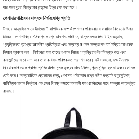
যার ফলে খুচরা বিক্রেতার ব্র্যান্ডের চিত্র রক্ষা করা হবে।
পেশাদার পরিষেবার মাধ্যমে নির্ভরযোগ্য খ্যাতি
উপহার আনুষঙ্গিক খাতে দীর্ঘমেয়াদী বাণিজ্যিক সম্পর্ক পেশাদার পরিষেবার ধারাবাহিক বিতরণের উপর
নির্মিত। পেশাদারিত্ব সঠিক প্রাক-প্রোডাকশন কোটেশন, বাস্তবসম্মত লিড টাইম অনুমান,
প্রযুক্তিগত প্রশ্নের তাত্ক্ষণিক প্রতিক্রিয়া এবং সম্ভাব্য উত্পাদন সমন্বয় সম্পর্কে সক্রিয় আপডেট
হিসাবে প্রকাশ করে। নির্মাতারা যারা তাদের গুণমান নিয়ন্ত্রণ প্রক্রিয়াগুলি নথিভুক্ত করে এবং
ক্লায়েন্টদের সাথে ভাগ করে তারা কার্যক্ষম পরিপক্কতা প্রদর্শন করে। এই স্বচ্ছতা, দক্ষ উল্লম্ব
ক্রিয়াকলাপ থেকে প্রাপ্ত প্রতিযোগিতামূলক মূল্যের সাথে মিলিত, পুনরাবৃত্তি ব্যবসা এবং রেফারেল
তৈরি করে। আন্তর্জাতিক ক্রেতাদের জন্য, পেশাদার পরিষেবার মধ্যে সঠিক রপ্তানি ডকুমেন্টেশন,
বাণিজ্যিক চালান নির্ভুলতা এবং বন্দর বিলম্ব কমাতে মালবাহী ফরওয়ার্ডারদের সাথে সমন্বয় অন্তর্ভুক্ত
রয়েছে।