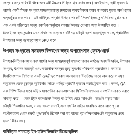
সংস্থার জন্য কার্যকরী থাকে তবে এটি উচ্চতর বিক্রির হার অর্জন করে। একইভাবে, ছোট ক্রসবডি
পার্সের একটি স্প্রিং সংগ্রহে সামঞ্জস্যযোগ্য স্ট্র্যাপের ব্যবহারিকতা ত্যাগ না করেই ফুলের হার্ডওয়্যার
অন্তর্ভুক্ত হতে পারে। এই হাইব্রিড পদ্ধতি উপহার-পরবর্তী সিজন ক্লিয়ারেন্স নির্ভরতা হ্রাস করে
এবং একই পরিবারের মধ্যে একাধিক অনুষ্ঠানে বারবার উপহার দেওয়ার জন্য উৎসাহিত করে।
ডিজাইনের ক্যালেন্ডারে এখন সাধারণত অন্তত চারটি বড় মৌসুমী ড্রপ অন্তর্ভুক্ত থাকে, প্রতিটিতে
উপহারের জন্য প্রস্তুত ব্যাগ SKU থাকে।
উপহার সংগ্রহের সময়মত বিতরণের জন্য অপারেশনাল ফ্রেমওয়ার্ক
উপহার-ভিত্তিক ব্যাগ এবং পার্সের জন্য সামঞ্জস্যপূর্ণ সময়মত চালান অর্জনের জন্য ডিজাইন, উপাদান
সংগ্রহ, উত্পাদন সময়সূচী এবং লজিস্টিক সমন্বয় জুড়ে সুসংগত পরিকল্পনা প্রয়োজন। সবচেয়ে
স্থিতিস্থাপক নির্মাতারা একটি কেন্দ্রীভূত প্রকল্প ব্যবস্থাপনা সিস্টেমের সাথে কাজ করে যা নমুনা
অনুমোদন থেকে চূড়ান্ত কন্টেইনার লোডিং পর্যন্ত প্রতিটি ক্রয়ের অর্ডার ট্র্যাক করে। নকশা, QA
এবং শিপিং টিমের সাথে জড়িত সাপ্তাহিক ক্রস-ফাংশনাল মিটিংগুলি সম্ভাব্য বাধাগুলি সনাক্ত করতে
সাহায্য করে — যেমন ট্রিম কম্পোনেন্ট বিলম্ব বা টেস্টিং হোল্ড-আপগুলি—তাগুলি বাড়ার আগে।
মৌসুমী পিকগুলির জন্য, বাফার ক্ষমতা সেলাই এবং প্যাকিং লাইনে সংরক্ষিত থাকে যাতে খুচরা
অংশীদারদের থেকে জরুরী পুনঃঅর্ডার মিটমাট করা যায় যাদের প্রাথমিক বরাদ্দগুলি অনুমানের চেয়ে
দ্রুত বিক্রি হয়।
বাণিজ্যিক সাফল্যে ইন-হাউস ডিজাইন টিমের ভূমিকা