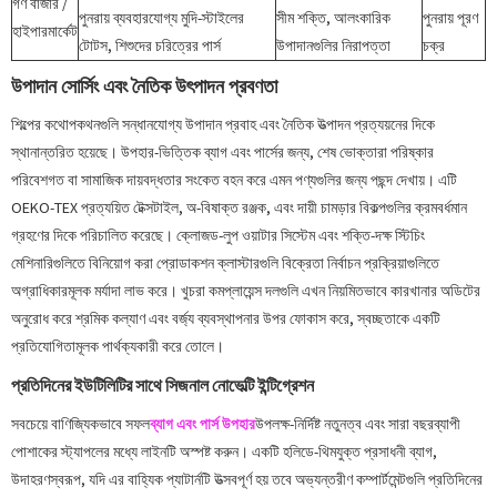
গণ বাজার /
পুনরায় ব্যবহারযোগ্য মুদি-স্টাইলের
সীম শক্তি, আলংকারিক
পুনরায় পূরণ
হাইপারমার্কেট
টোটস, শিশুদের চরিত্রের পার্স
উপাদানগুলির নিরাপত্তা
চক্র
উপাদান সোর্সিং এবং নৈতিক উৎপাদন প্রবণতা
শিল্পের কথোপকথনগুলি সন্ধানযোগ্য উপাদান প্রবাহ এবং নৈতিক উত্পাদন প্রত্যয়নের দিকে
স্থানান্তরিত হয়েছে। উপহার-ভিত্তিক ব্যাগ এবং পার্সের জন্য, শেষ ভোক্তারা পরিষ্কার
পরিবেশগত বা সামাজিক দায়বদ্ধতার সংকেত বহন করে এমন পণ্যগুলির জন্য পছন্দ দেখায়। এটি
OEKO-TEX প্রত্যয়িত টেক্সটাইল, অ-বিষাক্ত রঞ্জক, এবং দায়ী চামড়ার বিকল্পগুলির ক্রমবর্ধমান
গ্রহণের দিকে পরিচালিত করেছে। ক্লোজড-লুপ ওয়াটার সিস্টেম এবং শক্তি-দক্ষ স্টিচিং
মেশিনারিগুলিতে বিনিয়োগ করা প্রোডাকশন ক্লাস্টারগুলি বিক্রেতা নির্বাচন প্রক্রিয়াগুলিতে
অগ্রাধিকারমূলক মর্যাদা লাভ করে। খুচরা কমপ্লায়েন্স দলগুলি এখন নিয়মিতভাবে কারখানার অডিটের
অনুরোধ করে শ্রমিক কল্যাণ এবং বর্জ্য ব্যবস্থাপনার উপর ফোকাস করে, স্বচ্ছতাকে একটি
প্রতিযোগিতামূলক পার্থক্যকারী করে তোলে।
প্রতিদিনের ইউটিলিটির সাথে সিজনাল নোভেল্টি ইন্টিগ্রেশন
সবচেয়ে বাণিজ্যিকভাবে সফল
ব্যাগ এবং পার্স উপহার
উপলক্ষ-নির্দিষ্ট নতুনত্ব এবং সারা বছরব্যাপী
পোশাকের স্ট্যাপলের মধ্যে লাইনটি অস্পষ্ট করুন। একটি হলিডে-থিমযুক্ত প্রসাধনী ব্যাগ,
উদাহরণস্বরূপ, যদি এর বাহ্যিক প্যাটার্নটি উত্সবপূর্ণ হয় তবে অভ্যন্তরীণ কম্পার্টমেন্টগুলি প্রতিদিনের