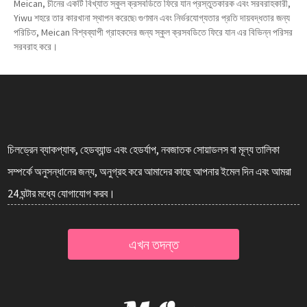
Meican, চীনের একটি বিখ্যাত স্কুল ক্রসবডিতে ফিরে যান প্রস্তুতকারক এবং সরবরাহকারী,
Yiwu শহরে তার কারখানা স্থাপন করেছে৷ গুণমান এবং নির্ভরযোগ্যতার প্রতি দায়বদ্ধতার জন্য
পরিচিত, Meican বিশ্বব্যাপী গ্রাহকদের জন্য স্কুল ক্রসবডিতে ফিরে যান এর বিভিন্ন পরিসর
সরবরাহ করে।
চিলড্রেন ব্যাকপ্যাক, হেডব্যান্ড এবং হেডর্যাপ, নবজাতক সোয়াডলস বা মূল্য তালিকা
সম্পর্কে অনুসন্ধানের জন্য, অনুগ্রহ করে আমাদের কাছে আপনার ইমেল দিন এবং আমরা
24 ঘন্টার মধ্যে যোগাযোগ করব।
এখন তদন্ত