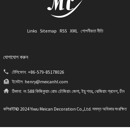
Links
Sitemap
RSS
XML
গোপনীয়তা নীতি
যোগাযোগ করুন
টেলিফোন:
+86-579-85178026
ইমেইল:
henry@meicanhl.com
ঠিকানা:
নং 588 কিজিকুয়াং রোড চৌজিয়াং জেলা, ইয়ু শহর, ঝেজিয়াং প্রদেশ, চীন
কপিরাইট© 2024 Yiwu Meican Decoration Co.,Ltd. সমস্ত অধিকার সংরক্ষিত