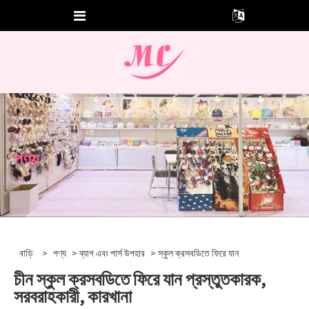
পণ্য
বাড়ি
>
পণ্য
>
ব্যাগ এবং পার্স উপহার
> স্কুল ক্রসবডিতে ফিরে যান
চীন স্কুল ক্রসবডিতে ফিরে যান প্রস্তুতকারক,
সরবরাহকারী, কারখানা