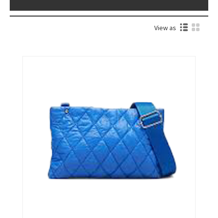
View as