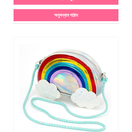
অনুসন্ধান পাঠান