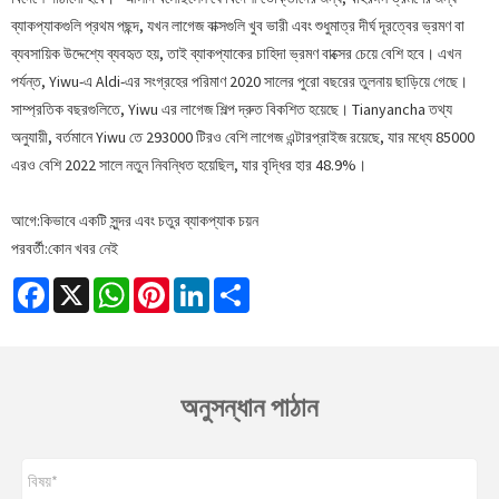
ব্যাকপ্যাকগুলি প্রথম পছন্দ, যখন লাগেজ বাক্সগুলি খুব ভারী এবং শুধুমাত্র দীর্ঘ দূরত্বের ভ্রমণ বা
ব্যবসায়িক উদ্দেশ্যে ব্যবহৃত হয়, তাই ব্যাকপ্যাকের চাহিদা ভ্রমণ বাক্সের চেয়ে বেশি হবে। এখন
পর্যন্ত, Yiwu-এ Aldi-এর সংগ্রহের পরিমাণ 2020 সালের পুরো বছরের তুলনায় ছাড়িয়ে গেছে।
সাম্প্রতিক বছরগুলিতে, Yiwu এর লাগেজ শিল্প দ্রুত বিকশিত হয়েছে। Tianyancha তথ্য
অনুযায়ী, বর্তমানে Yiwu তে 293000 টিরও বেশি লাগেজ এন্টারপ্রাইজ রয়েছে, যার মধ্যে 85000
এরও বেশি 2022 সালে নতুন নিবন্ধিত হয়েছিল, যার বৃদ্ধির হার 48.9%।
আগে:
কিভাবে একটি সুন্দর এবং চতুর ব্যাকপ্যাক চয়ন
পরবর্তী:
কোন খবর নেই
Facebook
X
WhatsApp
Pinterest
LinkedIn
Share
অনুসন্ধান পাঠান