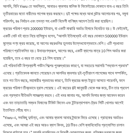
আলদি, যিনি Yiwu তে অবস্থিত, আবারও ব্যবসার মালিক উ ফিফেইয়ের দোকানে যান৷ এ বছর তিনি
তৃতীয়বারের মতো নারীদের লাগেজ ক্রয় করছেন। দুই পক্ষের মধ্যে আধা ঘন্টার আলোচনার পর, নমুনা
পরিদর্শন, রঙ নির্বাচন এবং তদন্ত সহ একটি বিদেশী বাণিজ্য আদেশ তৈরি করা হয়েছিল।
ক্রয়ের পরিমাণ প্রায় 200000 ইউয়ান, যা একটি মাঝারি অর্ডার হিসাবে বিবেচিত হয়। উ ফেইফেই,
একটি নোট বই হাতে নিয়ে হাসিমুখে বলেন, "আলদি ইতিমধ্যেই এই বছর দোকানে 500000 ইউয়ান
মূল্যের পণ্য ক্রয় করেছে, যা আগের বছরগুলির তুলনায় উল্লেখযোগ্যভাবে বেশি। এটি প্রধানত
পরিমাণে প্রতিফলিত হয়। উদাহরণস্বরূপ, আগের বছর, একটি ব্যাগের মাত্র 10 পিস অর্ডার করা
হয়েছিল, তবে এ বছর তা বেড়ে 15 পিস হয়েছে।"
এই পরিবর্তনটি বিশ্বব্যাপী পর্যটন শিল্পের পুনরুদ্ধারের কারণে, যা সবচেয়ে সরাসরি "লভ্যাংশ প্রভাব"
এনেছে। প্রতিবেদক জানতে পেরেছেন যে আলদির ব্যবসার দুই-তৃতীয়াংশ লাগেজের সাথে সম্পর্কিত,
তবে গত তিন বছরে, মহামারীর প্রভাবের কারণে, তিনি ক্রয়ের জন্য ইয়ুতে আসতে পারেননি, ফলে
ক্রয়ের পরিমাণ তীব্রভাবে হ্রাস পেয়েছে। এই বছরের 8ই জানুয়ারী থেকে শুরু করে, চীন তার প্রবেশ
এবং প্রস্থান নীতিগুলি সামঞ্জস্য করবে। এই খবর জানার পর, আলদি ভিসার জন্য আবেদন করেন
এবং যত তাড়াতাড়ি সম্ভব বিমানের টিকিট কিনেন এবং ইন্টারন্যাশনাল ট্রেড সিটি খোলার আগেই
ইতালিতে পৌঁছে যান।
"Yiwu-এ, সবকিছু দুর্দান্ত, এবং আমার ব্যবসা আবার ট্র্যাকে ফিরে এসেছে। গ্রাহকের অর্ডারও
এসেছে, এবং আমরা এই বছর আরও ব্যাগ কিনব, 20 টিরও বেশি ক্যাবিনেটের প্রত্যাশিত চালান
বিদেশে পাঠানো হবে।" আলদি বলেছিলেন যে বিদেশী ভোক্তাদের জন্য, বহিরঙ্গন ভ্রমণের জন্য