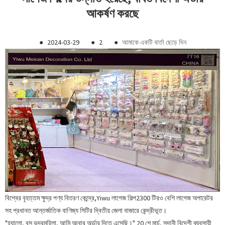
আকর্ষণ করছে
●
2024-03-29
●
2
●
আমাকে একটি বার্তা ছেড়ে দিন
বিশ্বের বৃহত্তম ক্ষুদ্র পণ্য বিতরণ কেন্দ্রে,
Yiwu লাগেজ শিল্প
2300 টিরও বেশি লাগেজ অপারেটর
সহ প্রধানত আন্তর্জাতিক বাণিজ্য সিটির দ্বিতীয় জেলা বাজারে কেন্দ্রীভূত।
"হ্যালো, বস ভদ্রমহিলা, আমি আবার অর্ডার দিতে এসেছি।" 20 শে মার্চ, সুদানী বিদেশী ব্যবসায়ী